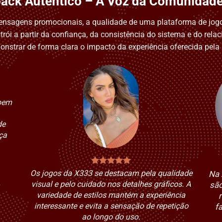
ack Autêntico – A Voz da Comunidad
mento à disposição
nsagens promocionais, a qualidade de uma plataforma de jogos 
er o entusiasmo dos clientes sempre em alta, independentemen
ói a partir da confiança, da consistência do sistema e do rel
para garantir lançamentos semanais e clássicos consagrados. 
strar de forma clara o impacto da experiência oferecida pela 
os, proporcionando confiança total. Todo o ecossistema de apos
atórios
 bem
assino, e no site da X333, você encontra desde os clássicos de 
omo Pragmatic Play e PG Soft. A diversidade temática é imensa
de
ça
chegue.
ionalidade de compra de bônus para quem busca ação rápida. 
m dos mais altos do setor. Isso significa maiores chances de re
Os jogos da X333 se destacam pela qualidade
Na 
visual e pelo cuidado nos detalhes gráficos. A
são
variedade de estilos mantém a experiência
r
interessante e evita a sensação de repetição
fa
ao longo do uso.