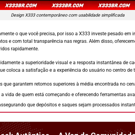
Design X333 contemporâneo com usabilidade simplificada
mente o que você precisa, por isso a X333 investe pesado em i
os e com total transparência nas regras. Além disso, oferecem
vidos rapidamente.
pidamente a superioridade visual e a resposta instantânea de 
e coloca a satisfação e a experiência do usuário no centro de 
 que garantem retornos superiores à média encontrada no cená
tando a vida de quem está começando e oferecendo ferramentas a
 assegurando que depósitos e saques sejam processados instan
nal rigoroso, proporcionando um ambiente de jogo 100% legal, au
tulos, variando entre slots modernos, mesas ao vivo e as melho