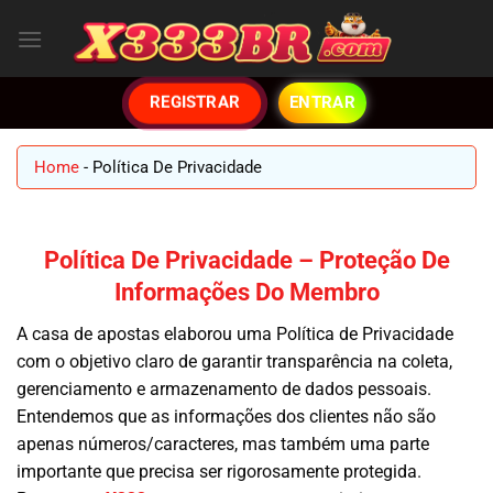
Skip
to
content
ENTRAR
REGISTRAR
Home
-
Política De Privacidade
Política De Privacidade – Proteção De
Informações Do Membro
A casa de apostas elaborou uma Política de Privacidade
com o objetivo claro de garantir transparência na coleta,
gerenciamento e armazenamento de dados pessoais.
Entendemos que as informações dos clientes não são
apenas números/caracteres, mas também uma parte
importante que precisa ser rigorosamente protegida.