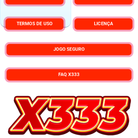
TERMOS DE USO
LICENÇA
JOGO SEGURO
FAQ X333