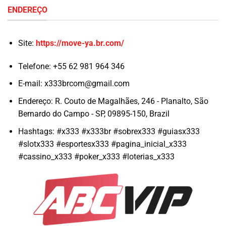
ENDEREÇO
Site:
https://move-ya.br.com/
Telefone:
+55 62 981 964 346
E-mail:
x333brcom@gmail.com
Endereço:
R. Couto de Magalhães, 246 - Planalto, São
Bernardo do Campo - SP, 09895-150, Brazil
Hashtags:
#x333 #x333br #sobrex333 #guiasx333
#slotx333 #esportesx333 #pagina_inicial_x333
#cassino_x333 #poker_x333 #loterias_x333