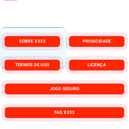
SOBRE X333
PRIVACIDADE
TERMOS DE USO
LICENÇA
JOGO SEGURO
FAQ X333