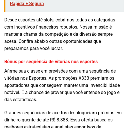
Rápida E Segura
Desde esportes até slots, cobrimos todas as categorias
com incentivos financeiros robustos. Nossa missão é
manter a chama da competição e da diversão sempre
acesa. Confira abaixo outras oportunidades que
preparamos para você lucrar.
Bônus por sequência de vitórias nos esportes
Afirme sua classe em previsões com uma sequência de
vitórias nos Esportes. As promoções X333 premiam os
apostadores que conseguem manter uma invencibilidade
notável. É a chance de provar que você entende do jogo e
das estatísticas.
Grandes sequências de acertos desbloqueiam prêmios em
dinheiro quente de até R$ 8.888. Essa oferta busca os
melhores estrategistas e analistas esportivos da