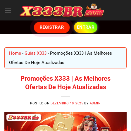
Skip
to
content
ENTRAR
REGISTRAR
Home
-
Guias X333
-
Promoções X333 | As Melhores
Ofertas De Hoje Atualizadas
Promoções X333 | As Melhores
Ofertas De Hoje Atualizadas
POSTED ON
DEZEMBRO 10, 2025
BY
ADMIN