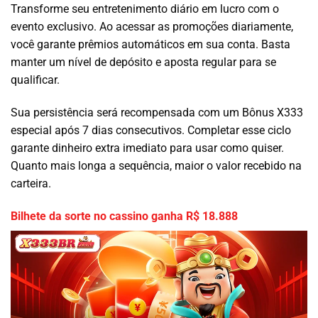
Transforme seu entretenimento diário em lucro com o
evento exclusivo. Ao acessar as promoções diariamente,
você garante prêmios automáticos em sua conta. Basta
manter um nível de depósito e aposta regular para se
qualificar.
Sua persistência será recompensada com um Bônus X333
especial após 7 dias consecutivos. Completar esse ciclo
garante dinheiro extra imediato para usar como quiser.
Quanto mais longa a sequência, maior o valor recebido na
carteira.
Bilhete da sorte no cassino ganha R$ 18.888