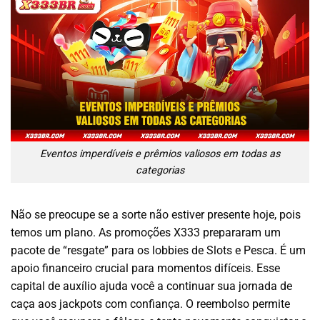
Eventos imperdíveis e prêmios valiosos em todas as
categorias
Não se preocupe se a sorte não estiver presente hoje, pois
temos um plano. As promoções X333 prepararam um
pacote de “resgate” para os lobbies de Slots e Pesca. É um
apoio financeiro crucial para momentos difíceis. Esse
capital de auxílio ajuda você a continuar sua jornada de
caça aos jackpots com confiança. O reembolso permite