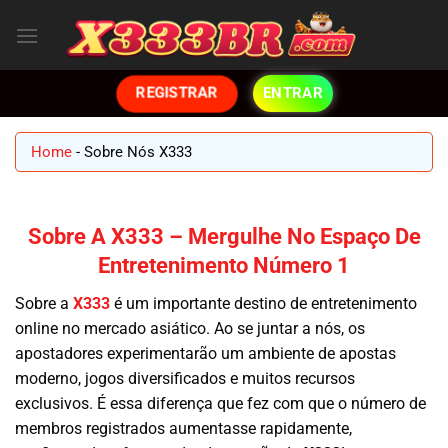
Skip
to
content
ENTRAR
REGISTRAR
Home
-
Sobre Nós X333
Sobre A X333 – Mergulhe No Espaço De
Entretenimento Número 1
Sobre a
X333
é um importante destino de entretenimento
online no mercado asiático. Ao se juntar a nós, os
apostadores experimentarão um ambiente de apostas
moderno, jogos diversificados e muitos recursos
exclusivos. É essa diferença que fez com que o número de
membros registrados aumentasse rapidamente,