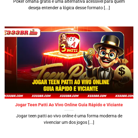
Poker omaha grátis é uma alternativa acessível para quem
deseja entender a lógica desse formato [...]
Jogar Teen Patti Ao Vivo Online Guia Rápido e Viciante
Jogar teen patti ao vivo online é uma forma moderna de
vivenciar um dos jogos [...]