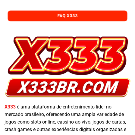
FAQ X333
X333
é uma plataforma de entretenimento líder no
mercado brasileiro, oferecendo uma ampla variedade de
jogos como slots online, cassino ao vivo, jogos de cartas,
crash games e outras experiências digitais organizadas e