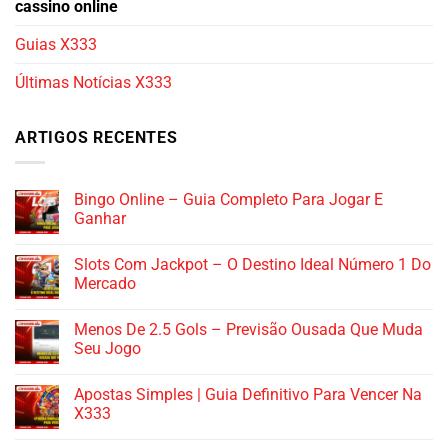
cassino online
Guias X333
Últimas Notícias X333
ARTIGOS RECENTES
Bingo Online – Guia Completo Para Jogar E
Ganhar
Slots Com Jackpot – O Destino Ideal Número 1 Do
Mercado
Menos De 2.5 Gols – Previsão Ousada Que Muda
Seu Jogo
Apostas Simples | Guia Definitivo Para Vencer Na
X333