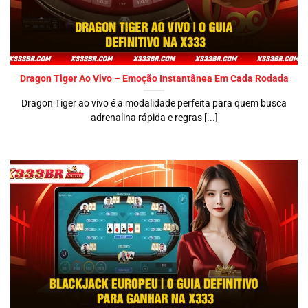
Dragon Tiger Ao Vivo – Emoção Instantânea Em Cada Rodada
Dragon Tiger ao vivo é a modalidade perfeita para quem busca
adrenalina rápida e regras [...]