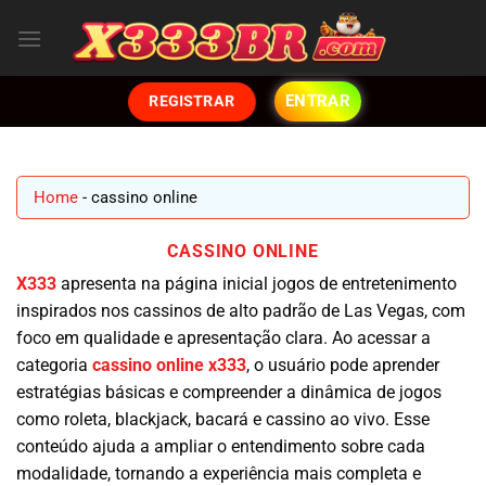
Skip
to
content
ENTRAR
REGISTRAR
Home
-
cassino online
CASSINO ONLINE
X333
apresenta na página inicial jogos de entretenimento
inspirados nos cassinos de alto padrão de Las Vegas, com
foco em qualidade e apresentação clara. Ao acessar a
categoria
cassino online x333
, o usuário pode aprender
estratégias básicas e compreender a dinâmica de jogos
como roleta, blackjack, bacará e cassino ao vivo. Esse
conteúdo ajuda a ampliar o entendimento sobre cada
modalidade, tornando a experiência mais completa e