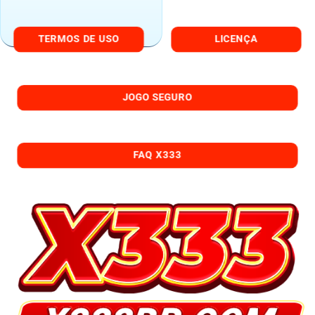
TERMOS DE USO
LICENÇA
JOGO SEGURO
FAQ X333