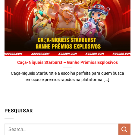
Caça-Níqueis Starburst – Ganhe Prêmios Explosivos
Caça-níqueis Starburst é a escolha perfeita para quem busca
emoção e prêmios rápidos na plataforma [...]
PESQUISAR