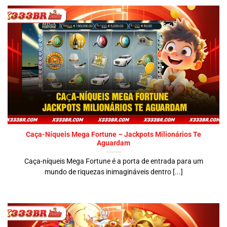
Caça-Níqueis Mega Fortune – Jackpots Milionários Te
Aguardam
Caça-níqueis Mega Fortune é a porta de entrada para um
mundo de riquezas inimagináveis dentro [...]