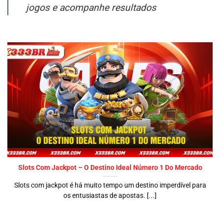
jogos e acompanhe resultados
Slots Com Jackpot – O Destino Ideal Número 1 Do Mercado
Slots com jackpot é há muito tempo um destino imperdível para
os entusiastas de apostas. [...]