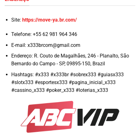
Site:
https://move-ya.br.com/
Telefone:
+55 62 981 964 346
E-mail:
x333brcom@gmail.com
Endereço:
R. Couto de Magalhães, 246 - Planalto, São
Bernardo do Campo - SP, 09895-150, Brazil
Hashtags:
#x333 #x333br #sobrex333 #guiasx333
#slotx333 #esportesx333 #pagina_inicial_x333
#cassino_x333 #poker_x333 #loterias_x333