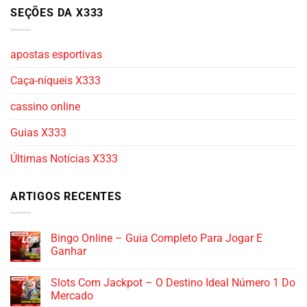
SEÇÕES DA X333
apostas esportivas
Caça-níqueis X333
cassino online
Guias X333
Últimas Notícias X333
ARTIGOS RECENTES
Bingo Online – Guia Completo Para Jogar E
Ganhar
Slots Com Jackpot – O Destino Ideal Número 1 Do
Mercado