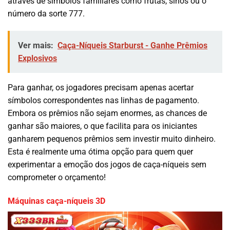
através de símbolos familiares como frutas, sinos ou o
número da sorte 777.
Ver mais:
Caça-Níqueis Starburst - Ganhe Prêmios
Explosivos
Para ganhar, os jogadores precisam apenas acertar
símbolos correspondentes nas linhas de pagamento.
Embora os prêmios não sejam enormes, as chances de
ganhar são maiores, o que facilita para os iniciantes
ganharem pequenos prêmios sem investir muito dinheiro.
Esta é realmente uma ótima opção para quem quer
experimentar a emoção dos jogos de caça-níqueis sem
comprometer o orçamento!
Máquinas caça-níqueis 3D