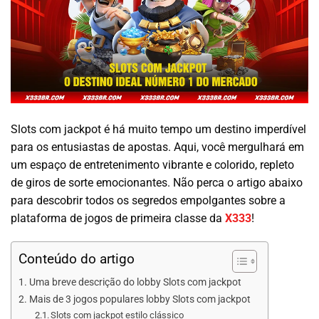
Slots com jackpot
é há muito tempo um destino imperdível
para os entusiastas de apostas. Aqui, você mergulhará em
um espaço de entretenimento vibrante e colorido, repleto
de giros de sorte emocionantes. Não perca o artigo abaixo
para descobrir todos os segredos empolgantes sobre a
plataforma de jogos de primeira classe da
X333
!
Conteúdo do artigo
Uma breve descrição do lobby Slots com jackpot
Mais de 3 jogos populares lobby Slots com jackpot
Slots com jackpot estilo clássico