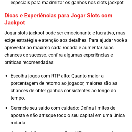
especiais para maximizar os ganhos nos slots jackpot.
Dicas e Experiências para Jogar Slots com
Jackpot
Jogar slots jackpot pode ser emocionante e lucrativo, mas
exige estratégia e atenção aos detalhes. Para ajudar você a
aproveitar ao máximo cada rodada e aumentar suas
chances de sucesso, confira algumas experiências e
práticas recomendadas:
Escolha jogos com RTP alto: Quanto maior a
porcentagem de retorno ao jogador, maiores são as
chances de obter ganhos consistentes ao longo do
tempo.
Gerencie seu saldo com cuidado: Defina limites de
aposta e não arrisque todo o seu capital em uma única
rodada.