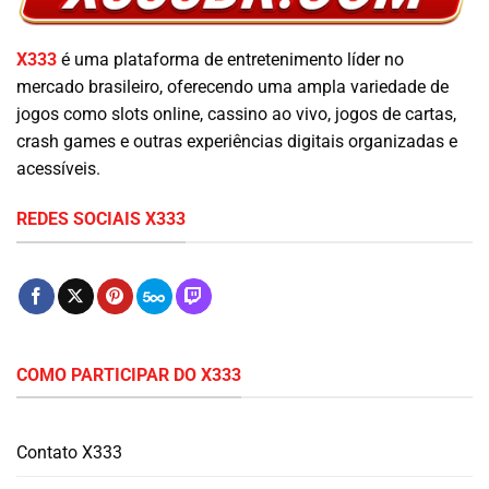
X333
é uma plataforma de entretenimento líder no
mercado brasileiro, oferecendo uma ampla variedade de
jogos como slots online, cassino ao vivo, jogos de cartas,
crash games e outras experiências digitais organizadas e
acessíveis.
REDES SOCIAIS X333
COMO PARTICIPAR DO X333
Contato X333