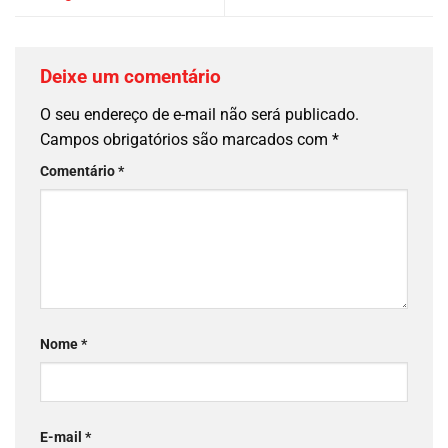
Deixe um comentário
O seu endereço de e-mail não será publicado.
Campos obrigatórios são marcados com
*
Comentário
*
Nome
*
E-mail
*