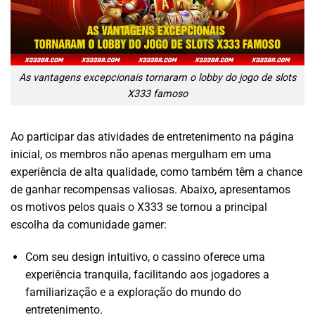
As vantagens excepcionais tornaram o lobby do jogo de slots
X333 famoso
Ao participar das atividades de entretenimento na página
inicial, os membros não apenas mergulham em uma
experiência de alta qualidade, como também têm a chance
de ganhar recompensas valiosas. Abaixo, apresentamos
os motivos pelos quais o X333 se tornou a principal
escolha da comunidade gamer:
Com seu design intuitivo, o cassino oferece uma
experiência tranquila, facilitando aos jogadores a
familiarização e a exploração do mundo do
entretenimento.