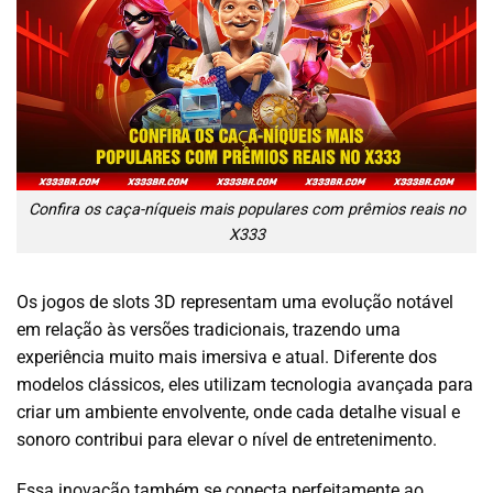
Confira os caça-níqueis mais populares com prêmios reais no
X333
Os jogos de slots 3D representam uma evolução notável
em relação às versões tradicionais, trazendo uma
experiência muito mais imersiva e atual. Diferente dos
modelos clássicos, eles utilizam tecnologia avançada para
criar um ambiente envolvente, onde cada detalhe visual e
sonoro contribui para elevar o nível de entretenimento.
Essa inovação também se conecta perfeitamente ao