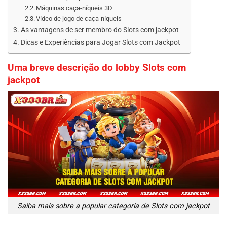
Máquinas caça-níqueis 3D
Vídeo de jogo de caça-níqueis
As vantagens de ser membro do Slots com jackpot
Dicas e Experiências para Jogar Slots com Jackpot
Uma breve descrição do lobby Slots com
jackpot
Saiba mais sobre a popular categoria de Slots com jackpot