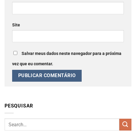
Site
Salvar meus dados neste navegador para a próxima
vez que eu comentar.
PESQUISAR