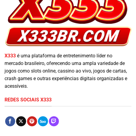
X333
é uma plataforma de entretenimento líder no
mercado brasileiro, oferecendo uma ampla variedade de
jogos como slots online, cassino ao vivo, jogos de cartas,
crash games e outras experiências digitais organizadas e
acessíveis.
REDES SOCIAIS X333