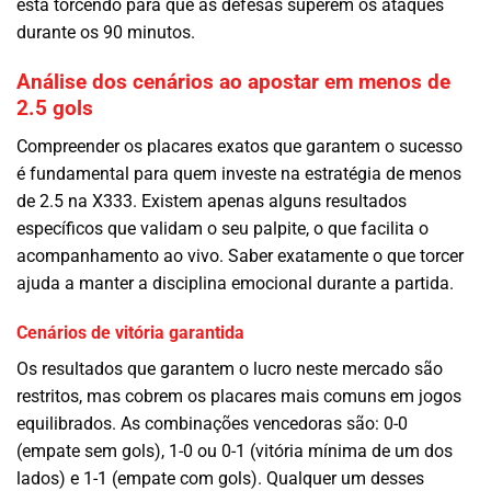
está torcendo para que as defesas superem os ataques
durante os 90 minutos.
Análise dos cenários ao apostar em menos de
2.5 gols
Compreender os placares exatos que garantem o sucesso
é fundamental para quem investe na estratégia de menos
de 2.5 na X333. Existem apenas alguns resultados
específicos que validam o seu palpite, o que facilita o
acompanhamento ao vivo. Saber exatamente o que torcer
ajuda a manter a disciplina emocional durante a partida.
Cenários de vitória garantida
Os resultados que garantem o lucro neste mercado são
restritos, mas cobrem os placares mais comuns em jogos
equilibrados. As combinações vencedoras são: 0-0
(empate sem gols), 1-0 ou 0-1 (vitória mínima de um dos
lados) e 1-1 (empate com gols). Qualquer um desses