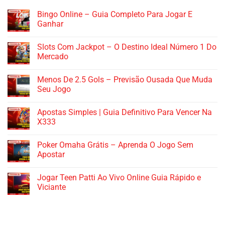
Bingo Online – Guia Completo Para Jogar E
Ganhar
Slots Com Jackpot – O Destino Ideal Número 1 Do
Mercado
Menos De 2.5 Gols – Previsão Ousada Que Muda
Seu Jogo
Apostas Simples | Guia Definitivo Para Vencer Na
X333
Poker Omaha Grátis – Aprenda O Jogo Sem
Apostar
Jogar Teen Patti Ao Vivo Online Guia Rápido e
Viciante