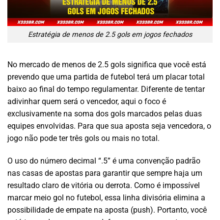
Estratégia de menos de 2.5 gols em jogos fechados
No mercado de menos de 2.5 gols significa que você está
prevendo que uma partida de futebol terá um placar total
baixo ao final do tempo regulamentar. Diferente de tentar
adivinhar quem será o vencedor, aqui o foco é
exclusivamente na soma dos gols marcados pelas duas
equipes envolvidas. Para que sua aposta seja vencedora, o
jogo não pode ter três gols ou mais no total.
O uso do número decimal “.5” é uma convenção padrão
nas casas de apostas para garantir que sempre haja um
resultado claro de vitória ou derrota. Como é impossível
marcar meio gol no futebol, essa linha divisória elimina a
possibilidade de empate na aposta (push). Portanto, você